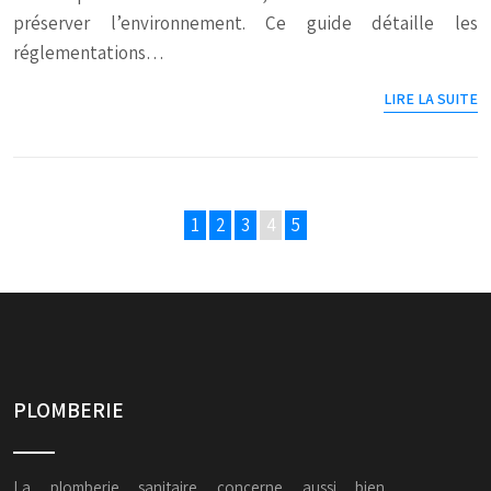
préserver l’environnement. Ce guide détaille les
réglementations…
LIRE LA SUITE
1
2
3
4
5
PLOMBERIE
La plomberie sanitaire concerne aussi bien