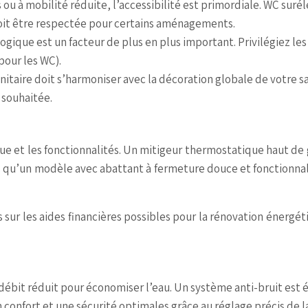
ou à mobilité réduite, l’accessibilité est primordiale. WC surél
it être respectée pour certains aménagements.
gique est un facteur de plus en plus important. Privilégiez le
pour les WC).
itaire doit s’harmoniser avec la décoration globale de votre sa
 souhaitée.
que et les fonctionnalités. Un mitigeur thermostatique haut 
 qu’un modèle avec abattant à fermeture douce et fonctionna
sur les aides financières possibles pour la rénovation énergé
 débit réduit pour économiser l’eau. Un système anti-bruit est
n confort et une sécurité optimales grâce au réglage précis d