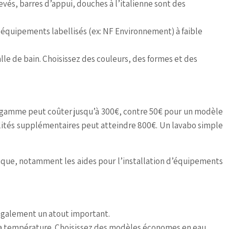
evés, barres d’appui, douches à l’italienne sont des
s équipements labellisés (ex: NF Environnement) à faible
lle de bain. Choisissez des couleurs, des formes et des
de gamme peut coûter jusqu’à 300€, contre 50€ pour un modèle
lités supplémentaires peut atteindre 800€. Un lavabo simple
tique, notamment les aides pour l’installation d’équipements
 également un atout important.
e la température. Choisissez des modèles économes en eau