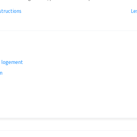
structions
Le
n logement
on