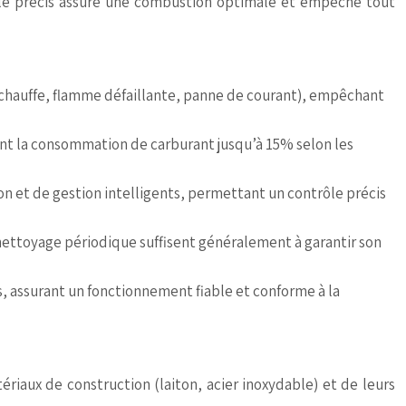
rôle précis assure une combustion optimale et empêche tout
chauffe, flamme défaillante, panne de courant), empêchant
ant la consommation de carburant jusqu’à 15% selon les
 et de gestion intelligents, permettant un contrôle précis
 nettoyage périodique suffisent généralement à garantir son
, assurant un fonctionnement fiable et conforme à la
tériaux de construction (laiton, acier inoxydable) et de leurs