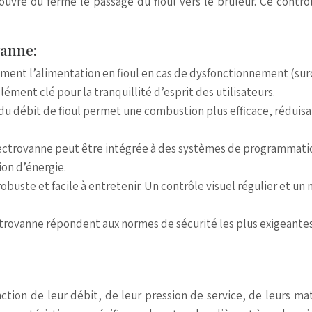
 ouvre ou ferme le passage du fioul vers le brûleur. Ce cont
vanne:
ent l’alimentation en fioul en cas de dysfonctionnement (sur
élément clé pour la tranquillité d’esprit des utilisateurs.
 du débit de fioul permet une combustion plus efficace, réduis
ectrovanne peut être intégrée à des systèmes de programmation
on d’énergie.
buste et facile à entretenir. Un contrôle visuel régulier et un
ctrovanne répondent aux normes de sécurité les plus exigeantes
nction de leur débit, de leur pression de service, de leurs ma