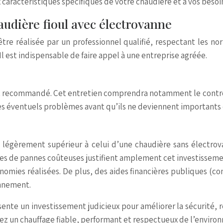
x caractéristiques spécifiques de votre chaudière et à vos besoi
haudière fioul avec électrovanne
 être réalisée par un professionnel qualifié, respectant les
 est indispensable de faire appel à une entreprise agréée.
est recommandé. Cet entretien comprendra notamment le contrôl
 éventuels problèmes avant qu’ils ne deviennent importants et 
t légèrement supérieur à celui d’une chaudière sans électro
ues de pannes coûteuses justifient amplement cet investisseme
conomies réalisées. De plus, des aides financières publiques (
onnement.
sente un investissement judicieux pour améliorer la sécurité, r
ez un chauffage fiable, performant et respectueux de l’enviro